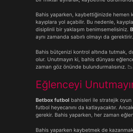
Bahis yaparken, kaybettiğinizde hemen 
kayıplara yol açabilir. Bu nedenle, kayıp
disiplinli bir yaklaşım benimsemelisiniz.
B
aynı zamanda sabırlı olmayı da gerektirir
Bahis bütçenizi kontrol altında tutmak, 
olur. Unutmayın ki, bahis dünyası eğlence
zaman göz önünde bulundurmalısınız. 📉
Eğlenceyi Unutmayın
Betbox futbol
bahisleri ile stratejik oyu
futbol heyecanını da katlayacaktır. Anc
gerekir. Bahis yaparken, her zaman eğle
Bahis yaparken kaybetmek de kazanmak 