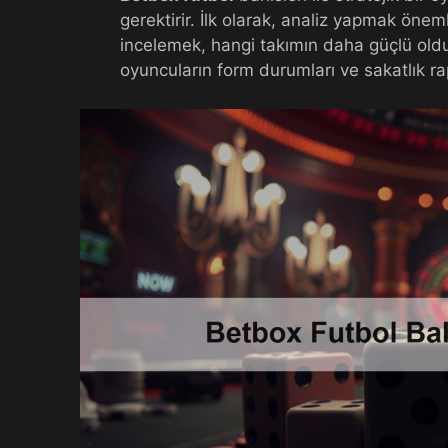
gerektirir. İlk olarak, analiz yapmak önem
incelemek, hangi takımın daha güçlü olduğ
oyuncuların form durumları ve sakatlık rap