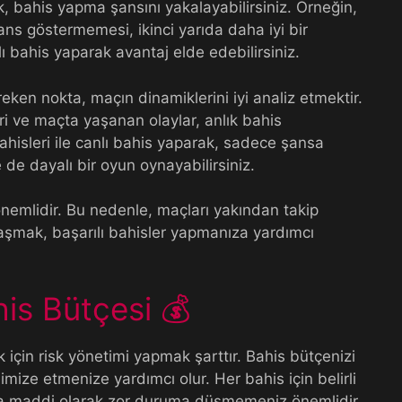
k, bahis yapma şansını yakalayabilirsiniz. Örneğin,
ans göstermemesi, ikinci yarıda daha iyi bir
bahis yaparak avantaj elde edebilirsiniz.
eken nokta, maçın dinamiklerini iyi analiz etmektir.
eri ve maçta yaşanan olaylar, anlık bahis
hisleri ile canlı bahis yaparak, sadece şansa
de dayalı bir oyun oynayabilirsiniz.
önemlidir. Bu nedenle, maçları yakından takip
ulaşmak, başarılı bahisler yapmanıza yardımcı
is Bütçesi 💰
 için risk yönetimi yapmak şarttır. Bahis bütçenizi
nimize etmenize yardımcı olur. Her bahis için belirli
a maddi olarak zor duruma düşmemeniz önemlidir.