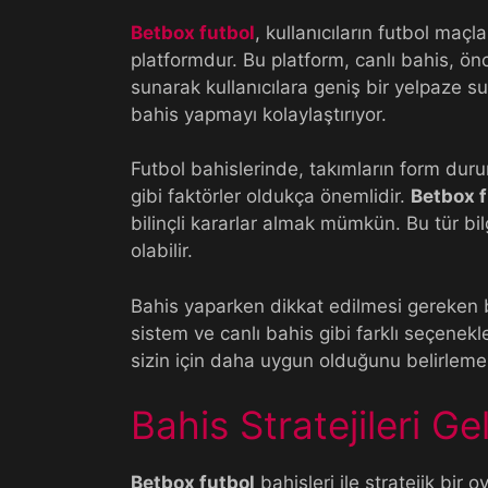
Betbox futbol
, kullanıcıların futbol maçla
platformdur. Bu platform, canlı bahis, ön
sunarak kullanıcılara geniş bir yelpaze s
bahis yapmayı kolaylaştırıyor.
Futbol bahislerinde, takımların form duru
gibi faktörler oldukça önemlidir.
Betbox f
bilinçli kararlar almak mümkün. Bu tür bil
olabilir.
Bahis yaparken dikkat edilmesi gereken bi
sistem ve canlı bahis gibi farklı seçenekler
sizin için daha uygun olduğunu belirlemek
Bahis Stratejileri Ge
Betbox futbol
bahisleri ile stratejik bir o