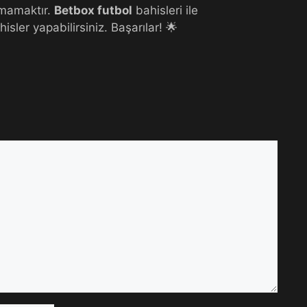
tmamaktır.
Betbox futbol
bahisleri ile
hisler yapabilirsiniz. Başarılar! 🌟