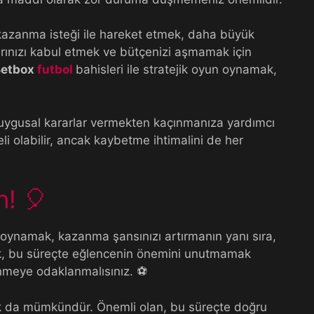
kazanma isteği ile hareket etmek, daha büyük
larınızı kabul etmek ve bütçenizi aşmamak için
etbox
futbol
bahisleri ile stratejik oyun oynamak,
.
duygusal kararlar vermekten kaçınmanıza yardımcı
li olabilir, ancak kaybetme ihtimalini de her
! 🎈
n oynamak, kazanma şansınızı artırmanın yanı sıra,
ak, bu süreçte eğlencenin önemini unutmamak
nmeye odaklanmalısınız. ⚽️
da mümkündür. Önemli olan, bu süreçte doğru