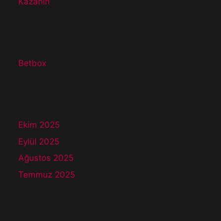
Kazanın
Betbox
Ekim 2025
Eylül 2025
Ağustos 2025
Temmuz 2025